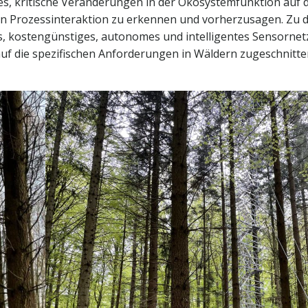
 es, kritische Veränderungen in der Ökosystemfunktion auf 
en Prozessinteraktion zu erkennen und vorherzusagen. Zu 
s, kostengünstiges, autonomes und intelligentes Sensornet
auf die spezifischen Anforderungen in Wäldern zugeschnitte