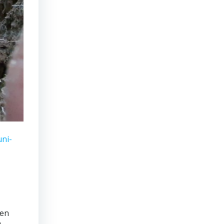
uni-
len