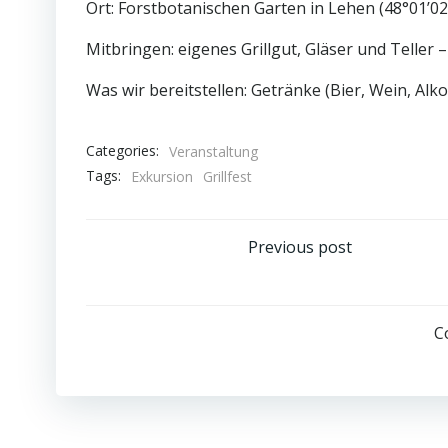
Ort: Forstbotanischen Garten in Lehen (48°01’02
Mitbringen: eigenes Grillgut, Gläser und Teller
Was wir bereitstellen: Getränke (Bier, Wein, Alk
Categories:
Veranstaltung
Tags:
Exkursion
Grillfest
Post
Post
Previous post
navigation
navig
C