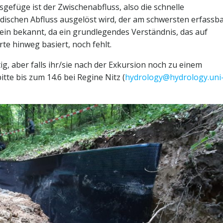
efüge ist der Zwischenabfluss, also die schnelle
irdischen Abfluss ausgelöst wird, der am schwersten erfassba
mein bekannt, da ein grundlegendes Verständnis, das auf
te hinweg basiert, noch fehlt.
, aber falls ihr/sie nach der Exkursion noch zu einem
te bis zum 14.6 bei Regine Nitz (
hydrology@hydrology.uni