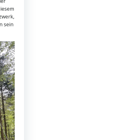
der
diesem
zwerk,
n sein