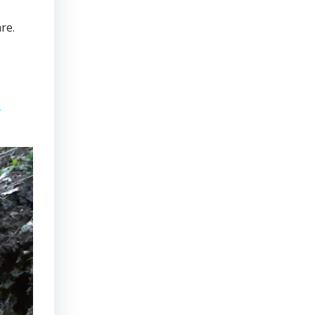
re.
-